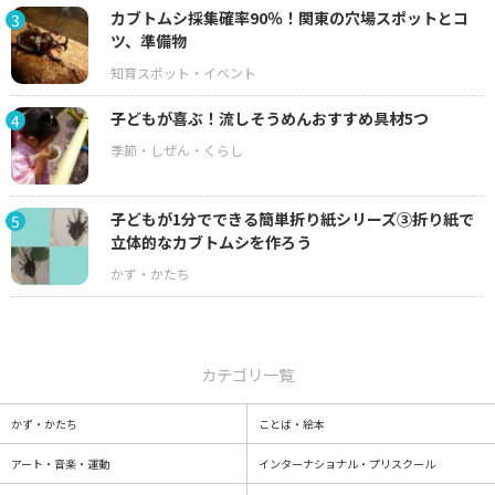
カブトムシ採集確率90％！関東の穴場スポットとコ
3
ツ、準備物
子どもが喜ぶ！流しそうめんおすすめ具材5つ
4
子どもが1分でできる簡単折り紙シリーズ③折り紙で
5
立体的なカブトムシを作ろう
カテゴリ一覧
かず・かたち
ことば・絵本
アート・音楽・運動
インターナショナル・プリスクール