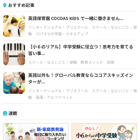
おすすめ記事
英語保育園 COCOAS KIDS で一緒に働きません...
インターナショナル・プリスクール
スクール・ならいごと・受
験
パパママの学習・スキルアップ
【小６のリアル】中学受験に役立つ！思考力を育てる
習い事...
スクール・ならいごと・受験
教育メソッド
知育
英語以外も！グローバル教育ならココアスキッズイン
ターが...
インターナショナル・プリスクール
スクール・ならいごと・受
験
英語・アルファベット
連載