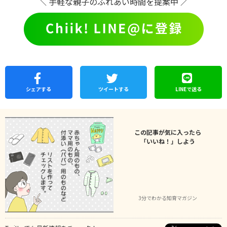
＼ 手軽な親子のふれあい時間を提案中 ／
シェア
する
ツイートする
LINEで
送る
この記事が気に入ったら
「いいね！」しよう
3分でわかる知育マガジン