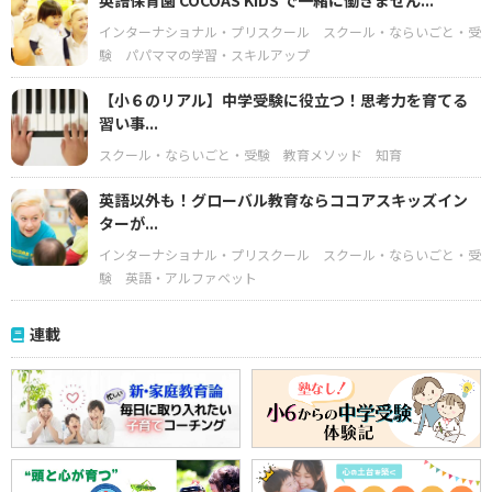
英語保育園 COCOAS KIDS で一緒に働きません...
インターナショナル・プリスクール
スクール・ならいごと・受
験
パパママの学習・スキルアップ
【小６のリアル】中学受験に役立つ！思考力を育てる
習い事...
スクール・ならいごと・受験
教育メソッド
知育
英語以外も！グローバル教育ならココアスキッズイン
ターが...
インターナショナル・プリスクール
スクール・ならいごと・受
験
英語・アルファベット
連載