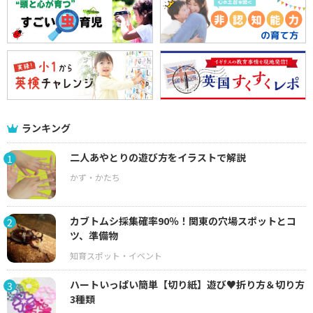
ランキング
二人あやとりの遊び方をイラストで解説
1
カブトムシ採集確率90％！関東の穴場スポットとコ
2
ツ、準備物
ハートいっぱい簡単【切り紙】遊び♥折り方＆切り方
3
3種類