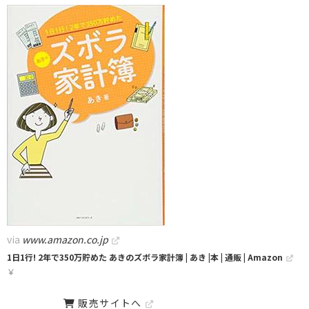
via
www.amazon.co.jp
1日1行! 2年で350万貯めた あきのズボラ家計簿 | あき |本 | 通販 | Amazon
￥
販売サイトへ