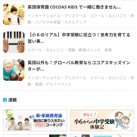
英語保育園 COCOAS KIDS で一緒に働きません...
インターナショナル・プリスクール
スクール・ならいごと・受
験
パパママの学習・スキルアップ
【小６のリアル】中学受験に役立つ！思考力を育てる
習い事...
スクール・ならいごと・受験
教育メソッド
知育
英語以外も！グローバル教育ならココアスキッズイン
ターが...
インターナショナル・プリスクール
スクール・ならいごと・受
験
英語・アルファベット
連載