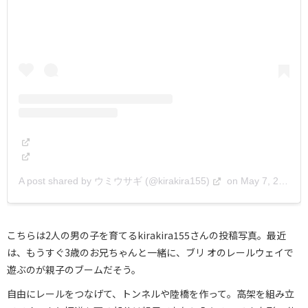
A post shared by ウミウサギ (@kirakira155)
on
May 7, 2019 at 7:08am PDT
こちらは2人の男の子を育てるkirakira155さんの投稿写真。最近
は、もうすぐ3歳のお兄ちゃんと一緒に、ブリ オのレールウェイで
遊ぶのが親子のブームだそう。
自由にレールをつなげて、トンネルや陸橋を作って。高架を組み立