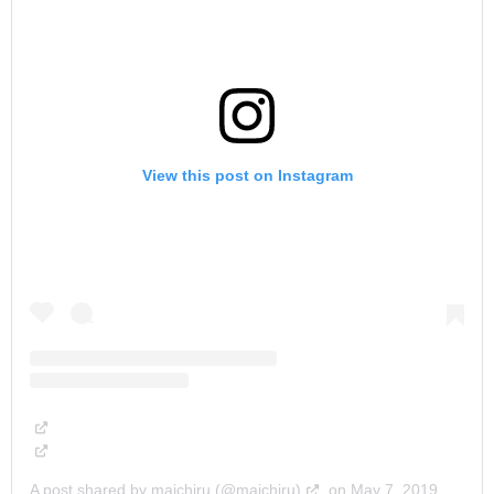
View this post on Instagram
A post shared by maichiru (@maichiru)
on
May 7, 2019 at 5:37am PDT