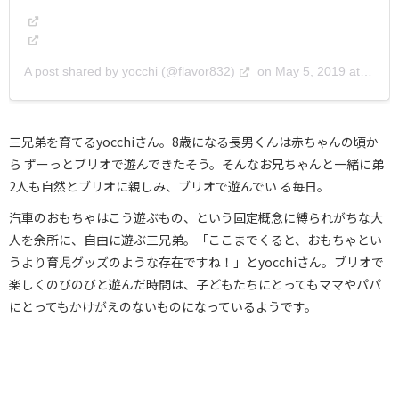
A post shared by yocchi (@flavor832)
on
May 5, 2019 at 3:11am PDT
三兄弟を育てるyocchiさん。8歳になる長男くんは赤ちゃんの頃か
ら ずーっとブリオで遊んできたそう。そんなお兄ちゃんと一緒に弟
2人も自然とブリオに親しみ、ブリオで遊んでい る毎日。
汽車のおもちゃはこう遊ぶもの、という固定概念に縛られがちな大
人を余所に、自由に遊ぶ三兄弟。「ここまでくると、おもちゃとい
うより育児グッズのような存在ですね！」とyocchiさん。ブリオで
楽しくのびのびと遊んだ時間は、子どもたちにとってもママやパパ
にとってもかけがえのないものになっているようです。