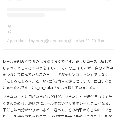
A post shared by m_s (@s_m_saku)
on
Apr 29, 2019 at 4:54pm PDT
レールを組み立てるのはまだうまくできず、難しいコースは壊して
しまうこともあるという息子くん。そんな息 子くんが、自分で汽車
をつなげて遊んでいたこの日。「『ガッタンゴットン』ではなく
『にょろにょろ～』と言いながら汽車を走らせていて、面白いなぁ
と思ったんです」とs_m_sakuさんは投稿していました。
できないことに目がいきがちだけど、できたことを親が見つけてた
くさん褒める。遊び方にルールのないブリオのレールウェイなら、
子どもは自分がやりたいように遊べて、その結果たくさんの「でき
た！」を積み重ねられます。パパママも子どもの「できた！」を発