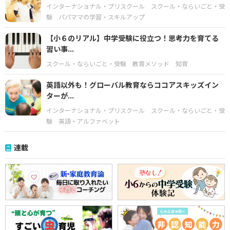
インターナショナル・プリスクール
スクール・ならいごと・受
験
パパママの学習・スキルアップ
【小６のリアル】中学受験に役立つ！思考力を育てる
習い事...
スクール・ならいごと・受験
教育メソッド
知育
英語以外も！グローバル教育ならココアスキッズイン
ターが...
インターナショナル・プリスクール
スクール・ならいごと・受
験
英語・アルファベット
連載