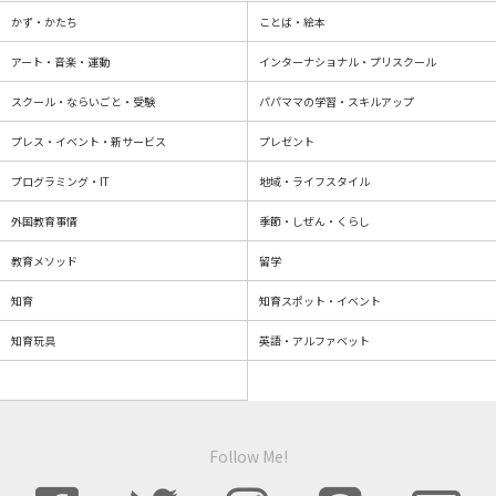
かず・かたち
ことば・絵本
アート・音楽・運動
インターナショナル・プリスクール
スクール・ならいごと・受験
パパママの学習・スキルアップ
プレス・イベント・新サービス
プレゼント
プログラミング・IT
地域・ライフスタイル
外国教育事情
季節・しぜん・くらし
教育メソッド
留学
知育
知育スポット・イベント
知育玩具
英語・アルファベット
Follow Me!