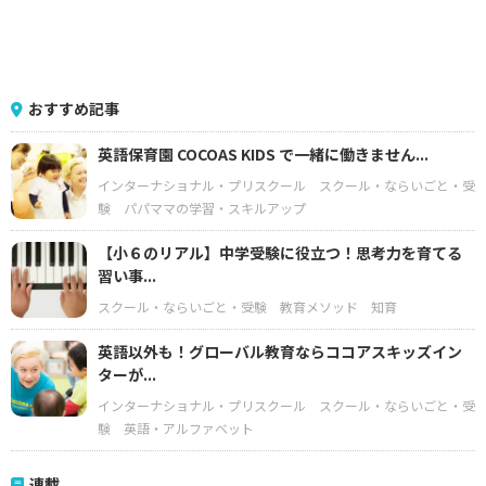
おすすめ記事
英語保育園 COCOAS KIDS で一緒に働きません...
インターナショナル・プリスクール
スクール・ならいごと・受
験
パパママの学習・スキルアップ
【小６のリアル】中学受験に役立つ！思考力を育てる
習い事...
スクール・ならいごと・受験
教育メソッド
知育
英語以外も！グローバル教育ならココアスキッズイン
ターが...
インターナショナル・プリスクール
スクール・ならいごと・受
験
英語・アルファベット
連載