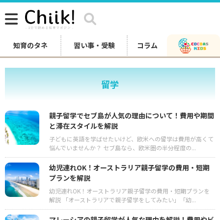
知育のタネ
習い事・受験
コラム
留学
親子留学でセブ島が人気の理由について！費用や期間
と滞在スタイルを解説
子どもに英語を学ばせたいけど、欧米への留学は費用が高くて
悩んでいませんか？ セブ島なら、欧米圏の半分程度の...
幼児連れOK！オーストラリア親子留学の費用・短期
プランを解説
幼児連れOK！オーストラリア親子留学の費用・短期プランを
解説 「オーストラリアで親子留学をしてみたい」「幼...
マレーシアの親子留学が人気な理由を解説！費用やビ