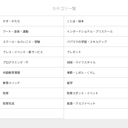
カテゴリ一覧
かず・かたち
ことば・絵本
アート・音楽・運動
インターナショナル・プリスクール
スクール・ならいごと・受験
パパママの学習・スキルアップ
プレス・イベント・新サービス
プレゼント
プログラミング・IT
地域・ライフスタイル
外国教育事情
季節・しぜん・くらし
教育メソッド
留学
知育
知育スポット・イベント
知育玩具
英語・アルファベット